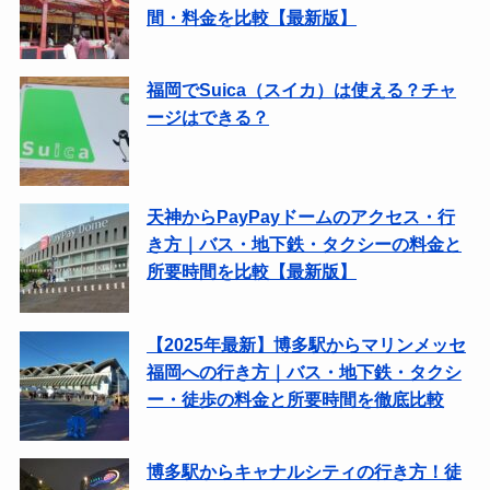
間・料金を比較【最新版】
福岡でSuica（スイカ）は使える？チャ
ージはできる？
天神からPayPayドームのアクセス・行
き方｜バス・地下鉄・タクシーの料金と
所要時間を比較【最新版】
【2025年最新】博多駅からマリンメッセ
福岡への行き方｜バス・地下鉄・タクシ
ー・徒歩の料金と所要時間を徹底比較
博多駅からキャナルシティの行き方！徒