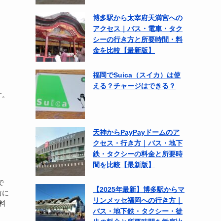
博多駅から太宰府天満宮への
アクセス｜バス・電車・タク
シーの行き方と所要時間・料
金を比較【最新版】
。
福岡でSuica（スイカ）は使
！
える？チャージはできる？
す。
天神からPayPayドームのア
クセス・行き方｜バス・地下
鉄・タクシーの料金と所要時
間を比較【最新版】
で
【2025年最新】博多駅からマ
前に
リンメッセ福岡への行き方｜
料
バス・地下鉄・タクシー・徒