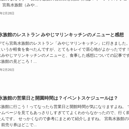
 宮島水族館（みや...
9年2月28日
水族館のレストラン みやじマリンキッチンのメニューと感想
がてら宮島水族館のレストラン「みやじマリンキッチン」に行きました
というか軽食を食べたんですが、とてもキレイで居心地がよかったです
はみやじマリンキッチンのメニューと、食事した感想についての記事で
族館の見どころ！...
9年2月26日
水族館の営業日と開園時間は？イベントスケジュールは？
水族館に行こう！ってなったら営業日と開館時間が気になりますよね。 
ームページを見てもあっさりしすぎててよくわからなかったので、行く
たんです。 せっかくなので参考にまとめて紹介しますね。 宮島水族館の
前売り券はどこで...