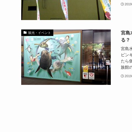
201
宮島
観光・イベント
る？
宮島
ピン
たら
族館の
201