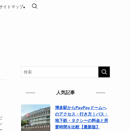
サイトマップ
人気記事
博多駅からPayPayドームへ
のアクセス・行き方｜バス・
だ
地下鉄・タクシーの料金と所
ン
要時間を比較【最新版】
ー