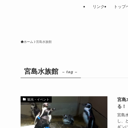
リンク
トップ
ホーム
宮島水族館
宮島水族館
– tag –
宮島
観光・イベント
る！
宮島
し、
ギン