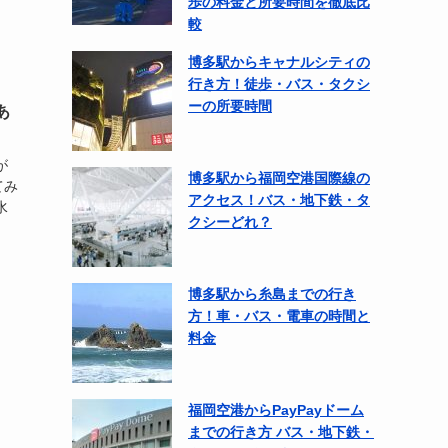
歩の料金と所要時間を徹底比
較
博多駅からキャナルシティの
行き方！徒歩・バス・タクシ
ーの所要時間
あ
が
博多駅から福岡空港国際線の
てみ
アクセス！バス・地下鉄・タ
水
クシーどれ？
博多駅から糸島までの行き
方！車・バス・電車の時間と
料金
福岡空港からPayPayドーム
までの行き方 バス・地下鉄・