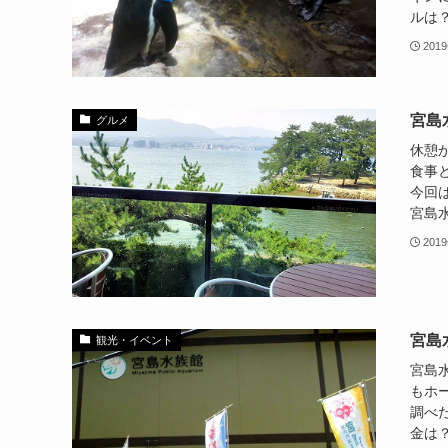
ルは？
201
宮島
グルメ
休憩
食事
今回
宮島水
201
宮島
観光・イベント
宮島
もホ
調べ
金は？