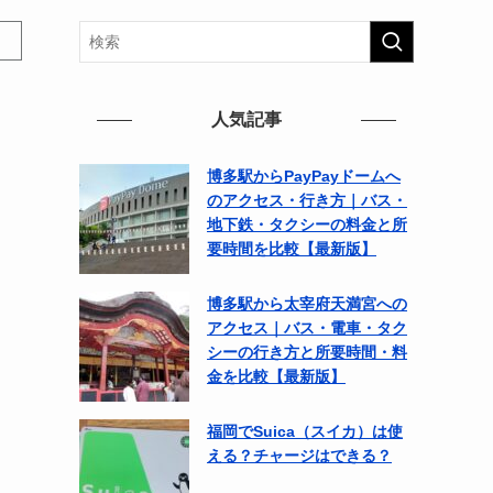
人気記事
博多駅からPayPayドームへ
のアクセス・行き方｜バス・
地下鉄・タクシーの料金と所
要時間を比較【最新版】
博多駅から太宰府天満宮への
アクセス｜バス・電車・タク
シーの行き方と所要時間・料
金を比較【最新版】
福岡でSuica（スイカ）は使
える？チャージはできる？