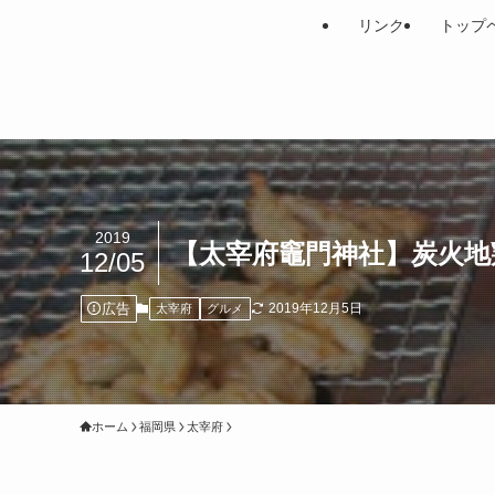
リンク
トップ
2019
【太宰府竈門神社】炭火
12/05
広告
2019年12月5日
太宰府
グルメ
ホーム
福岡県
太宰府