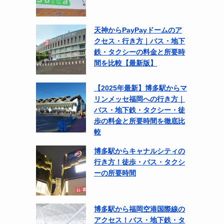
天神からPayPayドームのア
クセス・行き方｜バス・地下
鉄・タクシーの料金と所要時
間を比較【最新版】
【2025年最新】博多駅からマ
リンメッセ福岡への行き方｜
バス・地下鉄・タクシー・徒
歩の料金と所要時間を徹底比
較
博多駅からキャナルシティの
行き方！徒歩・バス・タクシ
ーの所要時間
博多駅から福岡空港国際線の
アクセス！バス・地下鉄・タ