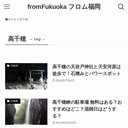
fromFukuoka フロム福岡
ホーム
高千穂
高千穂
– tag –
高千穂の天岩戸神社と天安河原は
宮崎県
徒歩で！石積みとパワースポット
2019年7月4日
高千穂峡の駐車場 無料はある？お
宮崎県
すすめはどこ？混雑日はどうす
る？
2019年6月30日