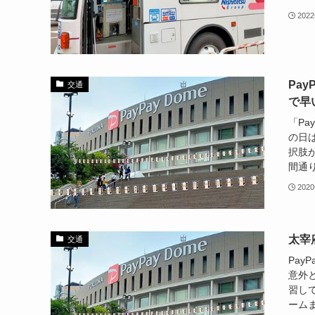
202
Pa
交通
で早
「P
の日
択肢
間通り
202
太宰
交通
Pa
意外
習し
ームま