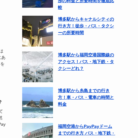
歩の料金と所要時間を徹底比
較
博多駅からキャナルシティの
行き方！徒歩・バス・タクシ
ーの所要時間
は
博多駅から福岡空港国際線の
にあ
アクセス！バス・地下鉄・タ
所を
クシーどれ？
博多駅から糸島までの行き
方！車・バス・電車の時間と
？
料金
て
然
ay
福岡空港からPayPayドーム
までの行き方 バス・地下鉄・