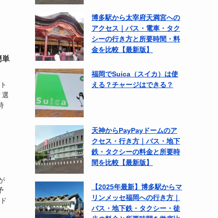
博多駅から太宰府天満宮への
アクセス｜バス・電車・タク
シーの行き方と所要時間・料
金を比較【最新版】
簡単
福岡でSuica（スイカ）は使
ート
える？チャージはできる？
？選
時
天神からPayPayドームのア
クセス・行き方｜バス・地下
鉄・タクシーの料金と所要時
間を比較【最新版】
が
【2025年最新】博多駅からマ
予
リンメッセ福岡への行き方｜
yド
バス・地下鉄・タクシー・徒