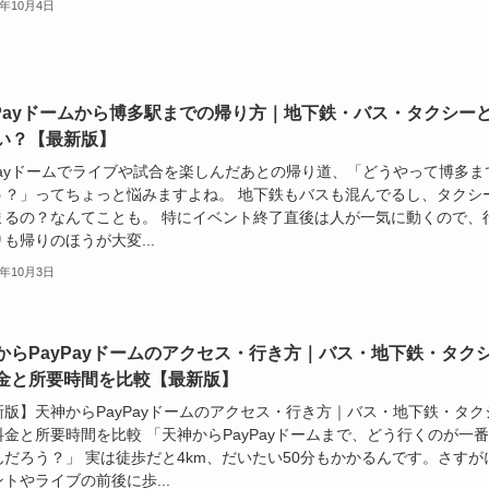
8年10月4日
yPayドームから博多駅までの帰り方｜地下鉄・バス・タクシー
い？【最新版】
yPayドームでライブや試合を楽しんだあとの帰り道、「どうやって博多ま
う？」ってちょっと悩みますよね。 地下鉄もバスも混んでるし、タクシ
まるの？なんてことも。 特にイベント終了直後は人が一気に動くので、
も帰りのほうが大変...
8年10月3日
からPayPayドームのアクセス・行き方｜バス・地下鉄・タク
金と所要時間を比較【最新版】
新版】天神からPayPayドームのアクセス・行き方｜バス・地下鉄・タク
料金と所要時間を比較 「天神からPayPayドームまで、どう行くのが一
んだろう？」 実は徒歩だと4km、だいたい50分もかかるんです。さすが
トやライブの前後に歩...