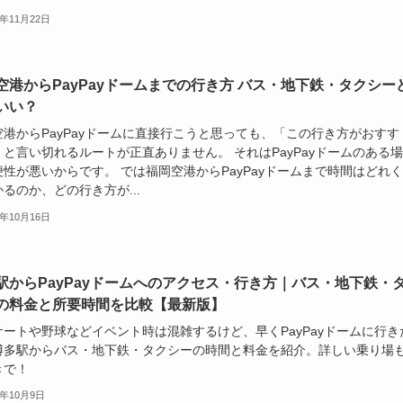
7年11月22日
空港からPayPayドームまでの行き方 バス・地下鉄・タクシー
いい？
空港からPayPayドームに直接行こうと思っても、「この行き方がおすす
」と言い切れるルートが正直ありません。 それはPayPayドームのある
便性が悪いからです。 では福岡空港からPayPayドームまで時間はどれ
るのか、どの行き方が...
5年10月16日
駅からPayPayドームへのアクセス・行き方｜バス・地下鉄・
の料金と所要時間を比較【最新版】
サートや野球などイベント時は混雑するけど、早くPayPayドームに行き
博多駅からバス・地下鉄・タクシーの時間と料金を紹介。詳しい乗り場
きで！
5年10月9日