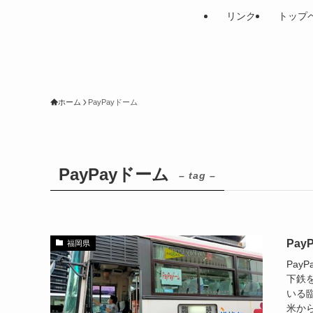
リンク
トップ
ホーム
PayPayドーム
PayPayドーム
– tag –
Pa
福岡県
Pa
下鉄
いる
米から