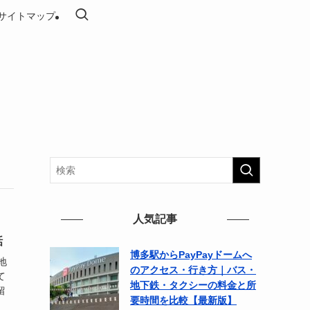
サイトマップ
人気記事
話
博多駅からPayPayドームへ
地
のアクセス・行き方｜バス・
て
地下鉄・タクシーの料金と所
留
要時間を比較【最新版】