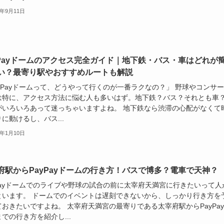
2年9月11日
yPayドームのアクセス完全ガイド｜地下鉄・バス・車はどれが
い？最寄り駅やおすすめルートも解説
ayPayドームって、どうやって行くのが一番ラクなの？」 野球やコンサ
は特に、アクセス方法に悩む人も多いはず。地下鉄？バス？それとも車
がいろいろあって迷っちゃいますよね。 地下鉄なら渋滞の心配がなくて
に動けるし、バス...
0年1月10日
府駅からPayPayドームの行き方！バスで博多？電車で天神？
yPayドームでのライブや野球の試合の前に太宰府天満宮に行きたいって人
といます。 ドームでのイベントは遅刻できないから、しっかり行き方を
ておきたいですよね。 太宰府天満宮の最寄りである太宰府駅からPayPa
での行き方を紹介し...