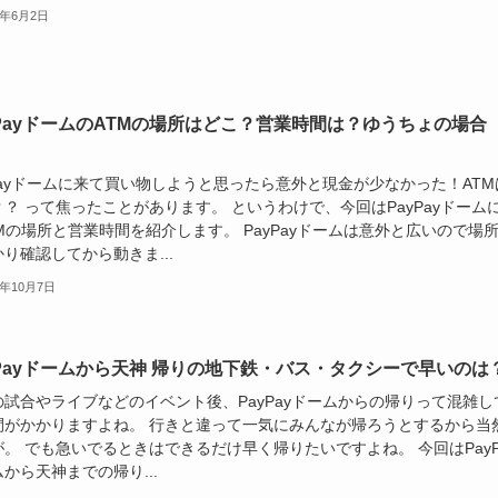
9年6月2日
yPayドームのATMの場所はどこ？営業時間は？ゆうちょの場合
Payドームに来て買い物しようと思ったら意外と現金が少なかった！ATM
？ って焦ったことがあります。 というわけで、今回はPayPayドーム
Mの場所と営業時間を紹介します。 PayPayドームは意外と広いので場
り確認してから動きま...
8年10月7日
yPayドームから天神 帰りの地下鉄・バス・タクシーで早いのは
の試合やライブなどのイベント後、PayPayドームからの帰りって混雑し
間がかかりますよね。 行きと違って一気にみんなが帰ろうとするから当
。 でも急いでるときはできるだけ早く帰りたいですよね。 今回はPayP
から天神までの帰り...