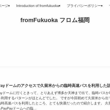
ページ
Introduction of fromfukuoka
プライバシーポリシー
fromFukuoka フロム福岡
yPayドームのアクセスで久留米からの臨時高速バスを利用した
yPayドームに行くときって、とりあえず博多か天神まで出て、臨時バスか
を利用するパターンがほとんどでした。 ですが今回初めて久留米から出
臨時高速バスを利用したところ、とても快適だったので紹介します。 久
PayPayドームへの臨...