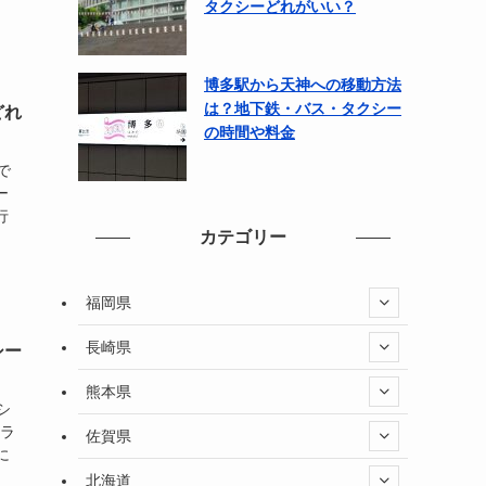
タクシーどれがいい？
博多駅から天神への移動方法
は？地下鉄・バス・タクシー
どれ
の時間や料金
で
ー
行
カテゴリー
福岡県
長崎県
シー
熊本県
シ
番ラ
佐賀県
に
北海道