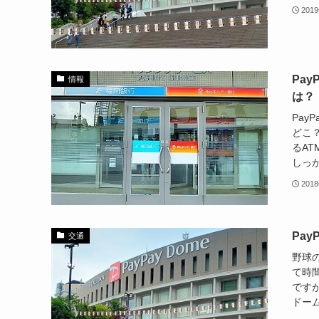
201
Pa
情報
は？
Pay
どこ？
るAT
しっか
201
Pa
交通
野球
て時
ですが
ドーム