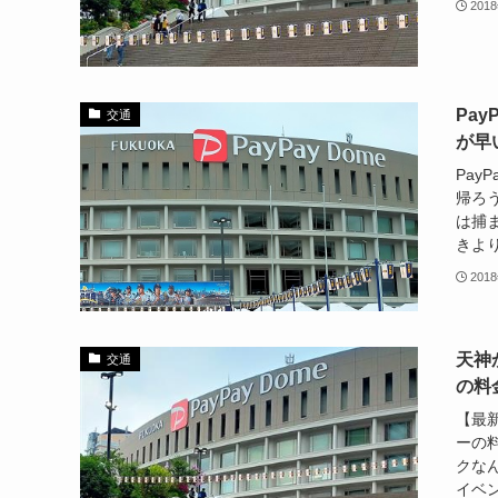
201
Pa
交通
が早
Pa
帰ろ
は捕
きより
201
天神
交通
の料
【最
ーの
クな
イベン