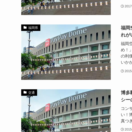
201
福岡
福岡県
れが
福岡
め！
の利
いかか
201
博多
交通
シー
コン
い！
真つ
201