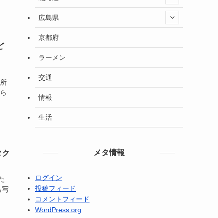
広島県
京都府
ど
ラーメン
交通
場所
くら
情報
生活
メタ情報
タク
ログイン
た
投稿フィード
も写
コメントフィード
WordPress.org