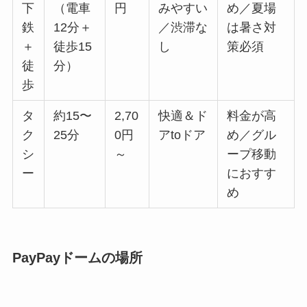
下
（電車
円
みやすい
め／夏場
鉄
12分＋
／渋滞な
は暑さ対
＋
徒歩15
し
策必須
徒
分）
歩
タ
約15〜
2,70
快適＆ド
料金が高
ク
25分
0円
アtoドア
め／グル
シ
～
ープ移動
ー
におすす
め
PayPayドームの場所