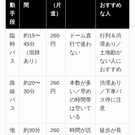
動
間
（片
おすすめ
手
道）
な人
段
臨
約15〜
260
ドーム直
行列＆渋
時
45分
円
行で迷わ
滞あり／
バ
（混雑
ない
土地勘が
ス
あり）
ない人に
おすすめ
路
約20〜
260
本数が多
渋滞あり
線
30分
円
い／早め
／下車バ
バ
の時間帯
ス停に注
ス
は空いて
意
いる
地
約30分
260
時間が読
徒歩が長