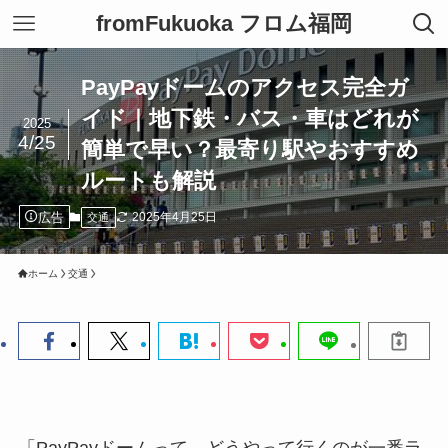
fromFukuoka フロム福岡
PayPayドームのアクセス完全ガ
イド｜地下鉄・バス・車はどれが
2025
4/25
簡単で早い？最寄り駅やおすすめ
ルートも解説
広告
2025年4月25日
交通
ホーム
交通
「PayPayドームって、どうやって行くのが一番ラ