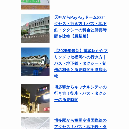
天神からPayPayドームのア
クセス・行き方｜バス・地下
鉄・タクシーの料金と所要時
間を比較【最新版】
【2025年最新】博多駅からマ
リンメッセ福岡への行き方｜
バス・地下鉄・タクシー・徒
歩の料金と所要時間を徹底比
較
博多駅からキャナルシティの
行き方！徒歩・バス・タクシ
ーの所要時間
博多駅から福岡空港国際線の
アクセス！バス・地下鉄・タ