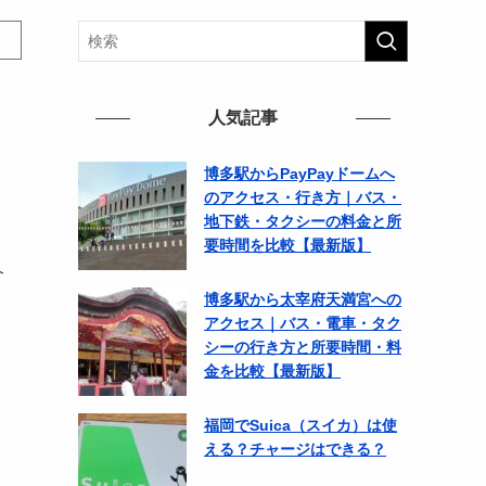
人気記事
博多駅からPayPayドームへ
のアクセス・行き方｜バス・
地下鉄・タクシーの料金と所
要時間を比較【最新版】
介
博多駅から太宰府天満宮への
アクセス｜バス・電車・タク
シーの行き方と所要時間・料
金を比較【最新版】
福岡でSuica（スイカ）は使
える？チャージはできる？