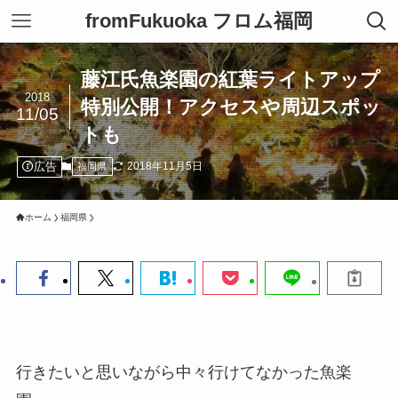
fromFukuoka フロム福岡
藤江氏魚楽園の紅葉ライトアップ
2018
特別公開！アクセスや周辺スポッ
11/05
トも
広告
2018年11月5日
福岡県
ホーム
福岡県
行きたいと思いながら中々行けてなかった魚楽