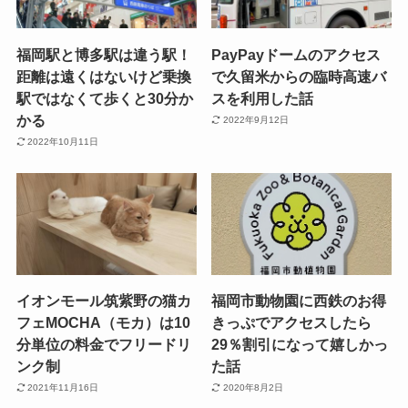
福岡駅と博多駅は違う駅！
PayPayドームのアクセス
距離は遠くはないけど乗換
で久留米からの臨時高速バ
駅ではなくて歩くと30分か
スを利用した話
かる
2022年9月12日
2022年10月11日
イオンモール筑紫野の猫カ
福岡市動物園に西鉄のお得
フェMOCHA（モカ）は10
きっぷでアクセスしたら
分単位の料金でフリードリ
29％割引になって嬉しかっ
ンク制
た話
2021年11月16日
2020年8月2日