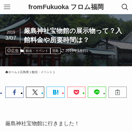
fromFukuoka フロム福岡
厳島神社宝物館の展示物って？入
2019
3/07
館料金や所要時間は？
広告
2019年3月7日
観光・イベント
宮島
ホーム
広島県
観光・イベント
厳島神社宝物館に行きました！