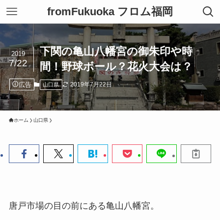
fromFukuoka フロム福岡
下関の亀山八幡宮の御朱印や時
2019
7/22
間！野球ボール？花火大会は？
広告
2019年7月22日
山口県
ホーム
山口県
唐戸市場の目の前にある亀山八幡宮。