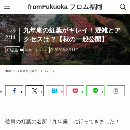
fromFukuoka フロム福岡
九年庵の紅葉がキレイ！混雑とア
2020
2/11
クセスは？【秋の一般公開】
広告
2020年2月11日
観光・イベント
ホーム
佐賀県
観光・イベント
佐賀の紅葉の名所「九年庵」に行ってきました！