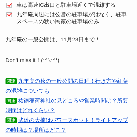
車は高速IC出口と駐車場近くで混雑する
九年庵周辺には公営の駐車場がはなく、駐車
スペースの狭い民家の駐車場のみ
九年庵の一般公開は、11月23日まで！
Don’t miss it！(*^▽^*)
九年庵の秋の一般公開の日程！行き方や紅葉
関連
の混雑についても
祐徳稲荷神社の見どころや営業時間は？所要
関連
時間はどれくらい？
武雄の大楠はパワースポット！ライトアップ
関連
の時期は？場所はどこ？