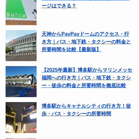
ージはできる？
天神からPayPayドームのアクセス・行
き方｜バス・地下鉄・タクシーの料金と
所要時間を比較【最新版】
【2025年最新】博多駅からマリンメッセ
福岡への行き方｜バス・地下鉄・タクシ
ー・徒歩の料金と所要時間を徹底比較
博多駅からキャナルシティの行き方！徒
歩・バス・タクシーの所要時間