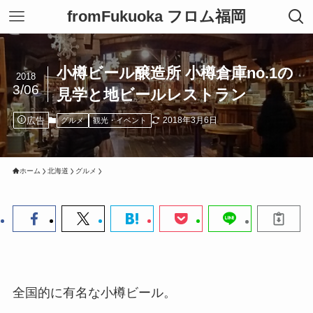
fromFukuoka フロム福岡
小樽ビール醸造所 小樽倉庫no.1の
2018
3/06
見学と地ビールレストラン
広告
2018年3月6日
グルメ
観光・イベント
ホーム
北海道
グルメ
全国的に有名な小樽ビール。