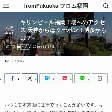
fromFukuoka フロム福岡
キリンビール福岡工場へのアクセ
2019
ス 天神からはクーポン！博多から
8/17
は？
広告
2019年8月17日
交通
ホーム
交通
いつも甘木方面には車で行くことが多いです。キ