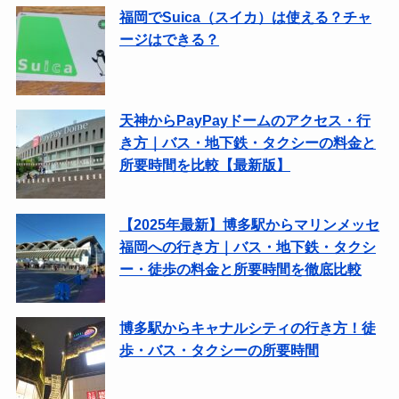
福岡でSuica（スイカ）は使える？チャ
ージはできる？
天神からPayPayドームのアクセス・行
き方｜バス・地下鉄・タクシーの料金と
所要時間を比較【最新版】
【2025年最新】博多駅からマリンメッセ
福岡への行き方｜バス・地下鉄・タクシ
ー・徒歩の料金と所要時間を徹底比較
博多駅からキャナルシティの行き方！徒
歩・バス・タクシーの所要時間