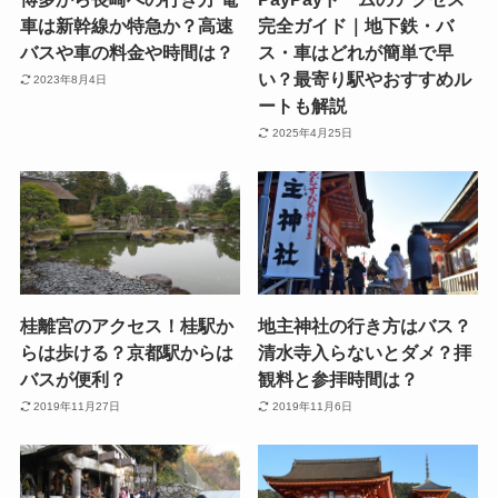
車は新幹線か特急か？高速
完全ガイド｜地下鉄・バ
バスや車の料金や時間は？
ス・車はどれが簡単で早
い？最寄り駅やおすすめル
2023年8月4日
ートも解説
2025年4月25日
桂離宮のアクセス！桂駅か
地主神社の行き方はバス？
らは歩ける？京都駅からは
清水寺入らないとダメ？拝
バスが便利？
観料と参拝時間は？
2019年11月27日
2019年11月6日